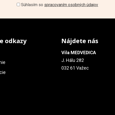
Súhlasím so
spracovaním osobných údajov
e odkazy
Nájdete nás
Vila MEDVEDICA
J. Hálu 282
nie
032 61 Važec
cie