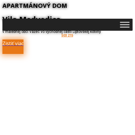
APARTMÁNOVÝ DOM
Vila Medvedica
v malebnej obci Važec vo východnej časti Liptovskej kotliny
503 215
Zistiť viac