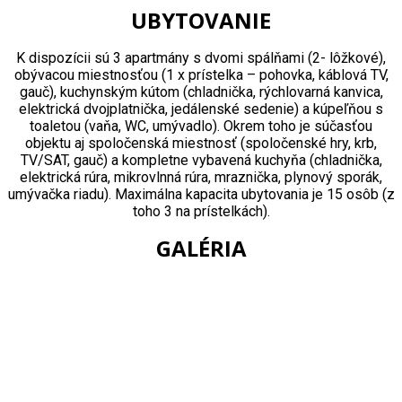
UBYTOVANIE
K dispozícii sú 3 apartmány s dvomi spálňami (2- lôžkové),
obývacou miestnosťou (1 x prístelka – pohovka, káblová TV,
gauč), kuchynským kútom (chladnička, rýchlovarná kanvica,
elektrická dvojplatnička, jedálenské sedenie) a kúpeľňou s
toaletou (vaňa, WC, umývadlo). Okrem toho je súčasťou
objektu aj spoločenská miestnosť (spoločenské hry, krb,
TV/SAT, gauč) a kompletne vybavená kuchyňa (chladnička,
elektrická rúra, mikrovlnná rúra, mraznička, plynový sporák,
umývačka riadu). Maximálna kapacita ubytovania je 15 osôb (z
toho 3 na prístelkách).
GALÉRIA