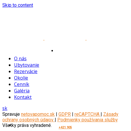
Skip to content
Tu vám
O nás
Ubytovanie
Rezervácie
Okolie
Cenník
Galéria
pomôžeme
Kontakt
sk
Spravuje
netovapomoc.sk
|
GDPR
|
reCAPTCHA
|
Zásady
ochrany osobných údajov
|
Podmienky používania služby
Všetky práva vyhradené.
+421 905