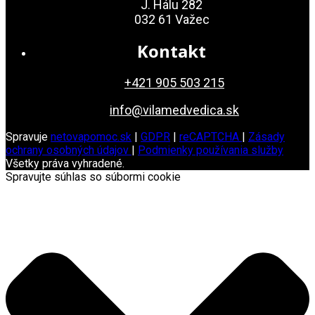
J. Hálu 282
032 61 Važec
Kontakt
+421 905 503 215
info@vilamedvedica.sk
Spravuje
netovapomoc.sk
|
GDPR
|
reCAPTCHA
|
Zásady
ochrany osobných údajov
|
Podmienky používania služby
Všetky práva vyhradené.
Spravujte súhlas so súbormi cookie