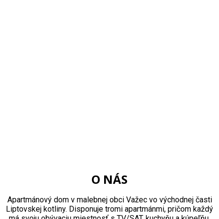
O NÁS
Apartmánový dom v malebnej obci Važec vo východnej časti
Liptovskej kotliny. Disponuje tromi apartmánmi, pričom každý
má svoju obývaciu miestnosť s TV/SAT, kuchyňu a kúpeľňu.